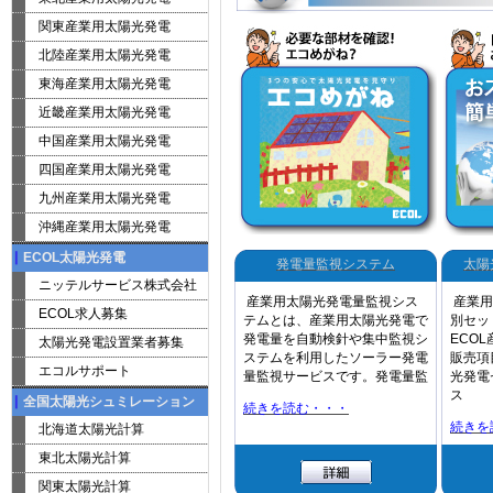
関東産業用太陽光発電
北陸産業用太陽光発電
東海産業用太陽光発電
近畿産業用太陽光発電
中国産業用太陽光発電
四国産業用太陽光発電
九州産業用太陽光発電
沖縄産業用太陽光発電
ECOL太陽光発電
発電量監視システム
太陽
ニッテルサービス株式会社
産業用太陽光発電量監視シス
産業用
ECOL求人募集
テムとは、産業用太陽光発電で
別セッ
発電量を自動検針や集中監視シ
ECO
太陽光発電設置業者募集
ステムを利用したソーラー発電
販売項
エコルサポート
量監視サービスです。発電量監
光発電
ス
全国太陽光シュミレーション
続きを読む・・・
続きを
北海道太陽光計算
東北太陽光計算
関東太陽光計算