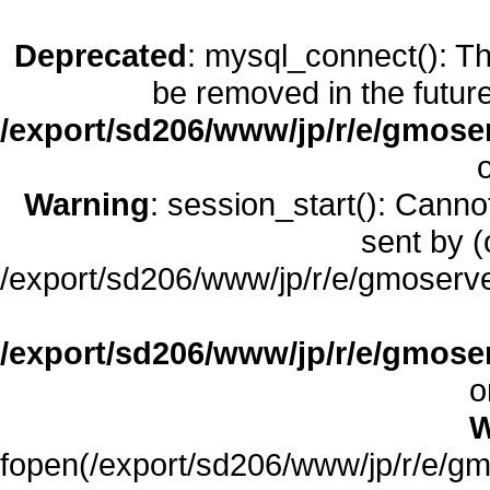
Deprecated
: mysql_connect(): Th
be removed in the futur
/export/sd206/www/jp/r/e/gmoser
Warning
: session_start(): Cann
sent by (
/export/sd206/www/jp/r/e/gmoserve
/export/sd206/www/jp/r/e/gmoser
o
W
fopen(/export/sd206/www/jp/r/e/gmo