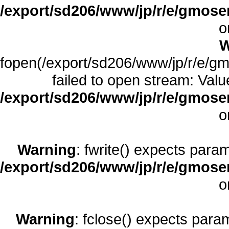
/export/sd206/www/jp/r/e/gmoser
o
W
fopen(/export/sd206/www/jp/r/e/gmo
failed to open stream: Value
/export/sd206/www/jp/r/e/gmoserv
o
Warning
: fwrite() expects para
/export/sd206/www/jp/r/e/gmoserv
o
Warning
: fclose() expects para