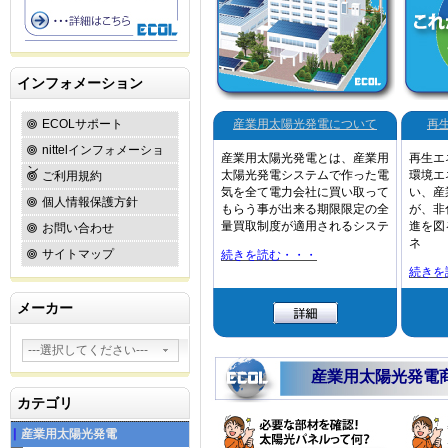
ガス排出量を削減できるシステムです
太陽電池、パワーコンディショナー、
せて構成されています。
太陽光発電の構成として、太陽電池か
インフォメーション
取出し、接続箱とパワーコンディショ
設置します。系統連系型の場合には、
ECOLサポート
産業用太陽光発電について
再
盤との間に交流側開閉器を備え、売電
は売電用の電力メーターが買電力用の
nittelインフォメーショ
産業用太陽光発電とは、産業用
再生エ
します。一般住宅設置するソーラシス
ン
太陽光発電システムで作った電
環境エ
ご利用規約
と言います。
気を全て電力会社に買い取って
い、産
個人情報保護方針
もらう事が出来る期限限定の全
が、非
量買取制度が適用されるシステ
進を図
お問い合わせ
ネ
サイトマップ
続きを読む・・・
続きを
メーカー
---選択してください---
産業用太陽光発電
カテゴリ
産業用太陽光発電