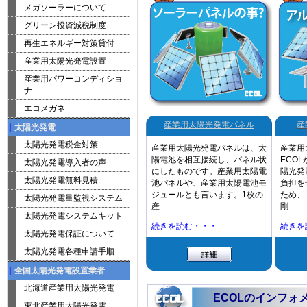
メガソーラーについて
グリーン投資減税制度
再生エネルギー対策貸付
産業用太陽光発電設置
産業用パワーコンディショ
ナ
エコメガネ
産業用太陽光発電パネル
産
太陽光発電
太陽光発電税金対策
産業用太陽光発電パネルは、太
産業用
陽電池を相互接続し、パネル状
ECO
太陽光発電導入者の声
にしたものです。産業用太陽電
陽光発
太陽光発電無料見積
池パネルや、産業用太陽電池モ
負担を
ジュールとも言います。1枚の
ため、
太陽光発電量監視システム
産
剛
太陽光発電システムキット
続きを読む・・・
続きを
太陽光発電保証について
太陽光発電各種申請手順
全国太陽光発電設置業者
北海道産業用太陽光発電
ECOLのインフォ
東北産業用太陽光発電