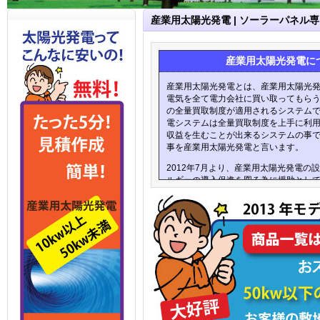
産業用太陽光発電 | ソーラーパネル専
産業用太陽光発電に
産業用太陽光発電とは、産業用太陽光
電気を全て電力会社に買い取ってもら
の全量買取制度が適用されるシステム
電システムは全量買取制度を上手に利
収益を生むことが出来るシステムの事
事を産業用太陽光発電と言います。
2012年7月より、産業用太陽光発電の
ルギーの導入促進を図る為に援助とし
貸付制度が導入されました。非化石エ
るために必要な設備資金を融資する制
ー対策貸付と言います。再生エネルギ
非化石エネルギーを導入するために必
に限られています。産業用太陽光発電
光、太陽熱、風力、温度差エネルギー
ー、雪氷、地熱、水力などの項目にも
も、産業用太陽光発電が有利と言える
光発電でもう一つ重要なことは、産業
についてです。