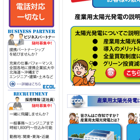
2012年度の産業用太陽光発電買取価格
については、調達価格等算定委員会の
に見直しが行われます。一度産業用太
したオーナーは、ご契約時の買取価格
の特定契約の内容で20年間固定され、
いて、2012年度の買取価格の適用を受
業省令及び告示上、平成25年3月31日ま
臣の設備認定を受ける。(2)系統連系に
類を電気事業者が受領する。上記2点が
産業用太陽光発電の申込み書類を電気
事前に電気事業者に対して系統の空き
たって必要となる対策などの検討を求
通常この作業には約3か月必要です。こ
上、産業用太陽光発電準備を進めるよ
産業用太陽光発電の接続検討にあたり
設置場所及び接続箇所に関する情報が
の申込みの書面を電気事業者が各行政
省）に申請用紙を提出し、接続検討に
産業用太陽光発電
陽光発電設置者が支払いに同意してい
す。
太陽光発電とは、太陽光を太陽電池に
変換する発電システムです。ソーラー
能エネルギーである太陽エネルギーの
太陽光発電の技術的特徴として、発電
意に変化する一方、昼間の電力需要ピ