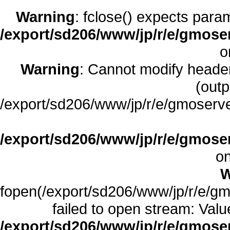
Warning
: fclose() expects para
/export/sd206/www/jp/r/e/gmoserv
o
Warning
: Cannot modify header
(outp
/export/sd206/www/jp/r/e/gmoserve
/export/sd206/www/jp/r/e/gmoser
on
W
fopen(/export/sd206/www/jp/r/e/gmo
failed to open stream: Value
/export/sd206/www/jp/r/e/gmoserv