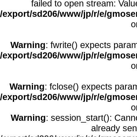
failed to open stream: Value
/export/sd206/www/jp/r/e/gmoserv
o
Warning
: fwrite() expects para
/export/sd206/www/jp/r/e/gmoserv
o
Warning
: fclose() expects para
/export/sd206/www/jp/r/e/gmoserv
o
Warning
: session_start(): Cann
already sent